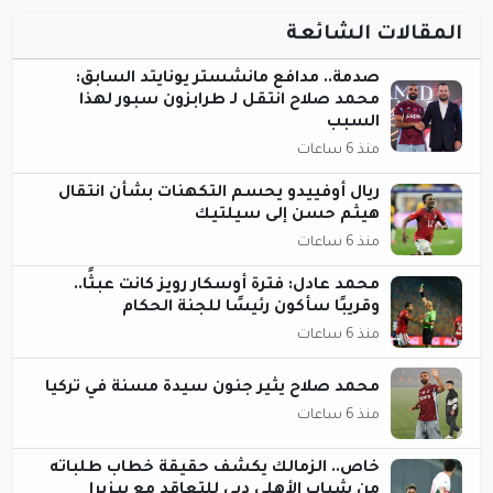
المقالات الشائعة
صدمة.. مدافع مانشستر يونايتد السابق:
محمد صلاح انتقل لـ طرابزون سبور لهذا
السبب
منذ 6 ساعات
ريال أوفييدو يحسم التكهنات بشأن انتقال
هيثم حسن إلى سيلتيك
منذ 6 ساعات
محمد عادل: فترة أوسكار رويز كانت عبثًا..
وقريبًا سأكون رئيسًا للجنة الحكام
منذ 6 ساعات
محمد صلاح يثير جنون سيدة مسنة في تركيا
منذ 6 ساعات
خاص.. الزمالك يكشف حقيقة خطاب طلباته
من شباب الأهلي دبي للتعاقد مع بيزيرا