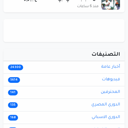
منذ 6 ساعات
التصنيفات
أخبار عامة
24300
فيديوهات
5614
المحترفين
141
الدوري المصري
135
الدوري الاسباني
168