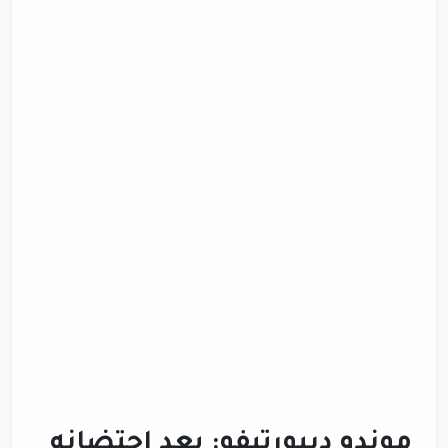
موندو ديبورتيفو: بعد احتضانه