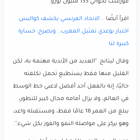
فورست بحوالي 135 مليون يورو.
اقرأ أيضًا ..
الاتحاد الفرنسي يكشف كواليس
اختيار بوعدي تمثيل المغرب.. ويصرح: خسارة
كبيرة لنا
وقال ليتانج: "العديد من الأندية مهتمة به، لكن
القليل منها فقط يستطيع تحمل تكلفته
حاليًا، إنه بالفعل أحد أفضل لاعبي خط الوسط
في العالم، ولا يزال أمامه مجال كبير للتطور،
يبلغ من العمر 18 عامًا فقط، ومستقبله واعد،
وهو يركز على مواصلة النمو والفوز بكل شيء''.