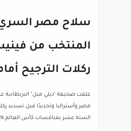
سلاح مصر السري.
المنتخب من فيني
ركلات الترجيح أمام
علقت صحيفة "ديلي ميل" البريطانية على 
مصر وأستراليا وتحديدًا قبل تسديد ركل
الستة عشر بمنافسات كأس العالم 2026.