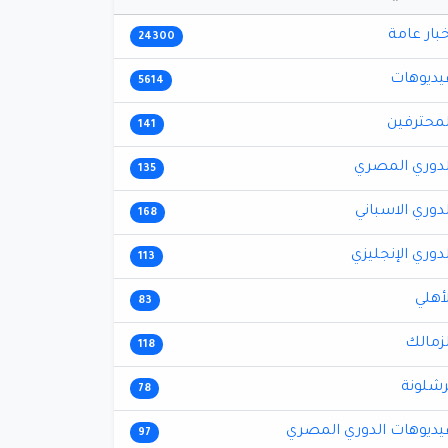
خبار عامة
24300
يديوهات
5614
لمحترفين
141
لدوري المصري
135
لدوري الاسباني
168
لدوري الإنجليزي
113
لأهلي
83
لزمالك
118
رشلونة
78
يديوهات الدوري المصري
97