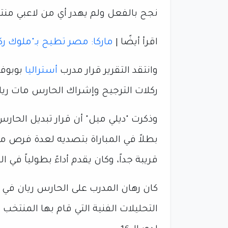
نجح بالفعل ولم يهدر أي من لاعبي منتخب
اقرأ أيضًا |
ماركا: مصر تطيح بـ"ملوك رك
وانتقد التقرير قرار مدرب
أستراليا
بوبوفي
ركلات الترجيح وإشراك الحارس مات ريا
وذكرت "ديلي ميل" أن قرار تبديل الحارس
بطلاً في المباراة بتصديه لعدة فرص م
قريبة جداً، وكان يقدم أداءً بطولياً في ا
كان رهان المدرب على الحارس ريان في ر
التحليلات الفنية التي قام بها المنتخب 