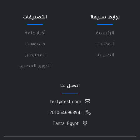
روابط سريعة
التصنيفات
الرئيسية
أخبار عامة
المقالات
فيديوهات
اتصل بنا
المحترفين
الدوري المصري
اتصل بنا
test@test.com
+201064696894
Tanta, Egypt