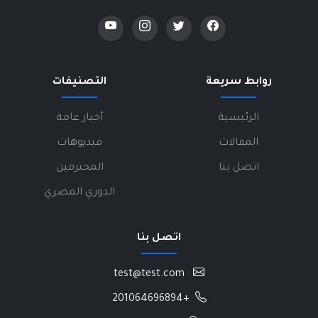
روابط سريعة
التصنيفات
الرئيسية
أخبار عامة
المقالات
فيديوهات
اتصل بنا
المحترفين
الدوري المصري
اتصل بنا
test@test.com
+201064696894