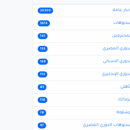
خبار عامة
24300
يديوهات
5614
لمحترفين
141
لدوري المصري
135
لدوري الاسباني
168
لدوري الإنجليزي
113
لأهلي
83
لزمالك
118
رشلونة
78
يديوهات الدوري المصري
97