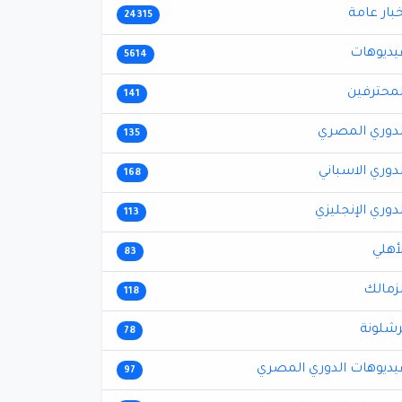
خبار عامة
24315
يديوهات
5614
لمحترفين
141
لدوري المصري
135
لدوري الاسباني
168
لدوري الإنجليزي
113
لأهلي
83
لزمالك
118
رشلونة
78
يديوهات الدوري المصري
97