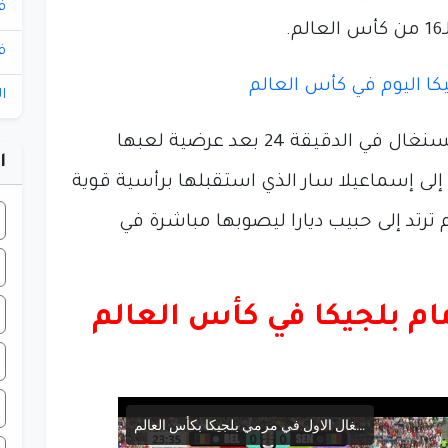
ف
.
ف
يكا اليوم في كأس العالم
ا
وأحرز حبيب ديارا الهدف الأول لصالح السنغال في الدقيقة 24 بعد عرضية لعبها
ا
لى إسماعيلا سار الذي استقبلها برأسية قوية
م ترتد إلى حبيب ديارا ليصوبها مباشرة في
م بلجيكا في كأس العالم