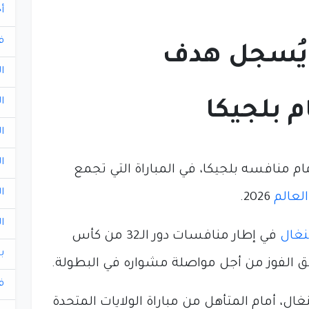
أ
ف
ا يُسجل هدف
ا
ا
م بلجيكا
ا
ا
م منافسه بلجيكا، في المباراة التي تجمع
ا
لعالم
2026.
ا
غال
في إطار منافسات دور الـ32 من كأس
ب
 الفوز من أجل مواصلة مشواره في البطولة.
ف
ال، أمام المتأهل من مباراة الولايات المتحدة