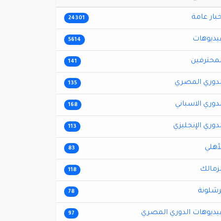
خبار عامة
24301
يديوهات
5614
لمحترفين
141
لدوري المصري
135
لدوري الاسباني
168
لدوري الإنجليزي
113
لأهلي
83
لزمالك
118
رشلونة
78
يديوهات الدوري المصري
97