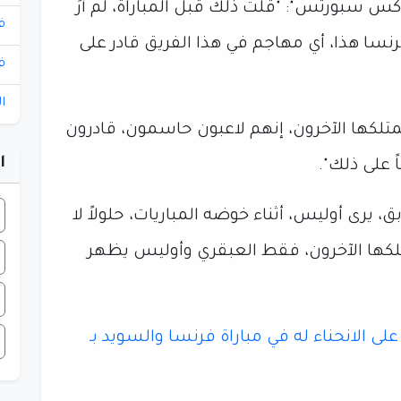
س سبورتس": "قلت ذلك قبل المباراة، لم أرَ
ف
ا هذا، أي مهاجم في هذا الفريق قادر على
ف
ا
متلكها الآخرون، إنهم لاعبون حاسمون، قادرون
ا
 على ذلك".
، يرى أوليس، أثناء خوضه المباريات، حلولاً لا
يمتلكها الآخرون، فقط العبقري وأوليس يظهر
على الانحناء له في مباراة فرنسا والسويد بـ