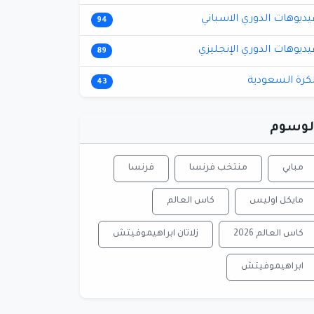
يديوهات الدوري الاسباني
94
يديوهات الدوري الإنجليزي
89
لكرة السعودية
43
لوسوم
مبابي
منتخب فرنسا
فرنسا
مايكل اوليس
كاس العالم
كاس العالم 2026
زلاتان ابراهيموفيتش
ابراهيموفيتش