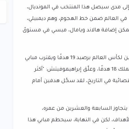
ى مدى سيصل هذا المنتخب في المونديال،
في العالم ضمن خط الهجوم، وهم ديمبيلي،
 فيمكن إضافة هالاند ويامال، ميسي في مستوىً
ويتصدر ميسي قائمة الهدافين التاريخين لكأس العالم برصيد 19 هدفًا ويقترب مبابي
منه بعدما سجل ثنائية أمام السويد ويملك 18 هدفًا، وعلّق إبراهيموفيتش: "أكثر
لإقصائية في التاريخ، لقد سجّل هدفين أمام
يتجاوز السابعة والعشرين من عمره،
اف، لكن في النهاية، سيحطم مبابي هذا