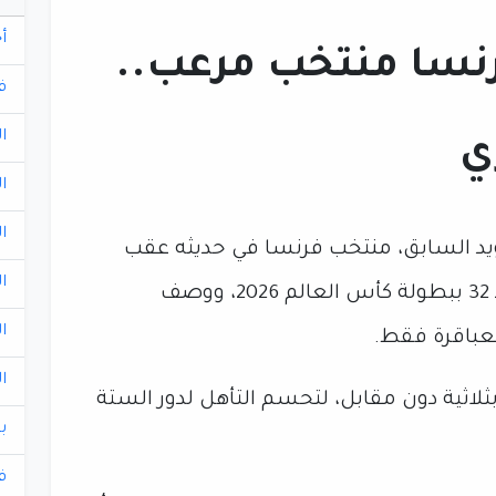
أ
نسا منتخب مرعب..
ف
ا
ي
ا
ا
ويد السابق، منتخب فرنسا في حديثه عقب
ا
المباراة التي جمعت الفريقين في دور الـ 32 ببطولة كأس العالم 2026، ووصف
ا
لعباقرة فقط.
ا
لاثية دون مقابل، لتحسم التأهل لدور الستة
ب
ف