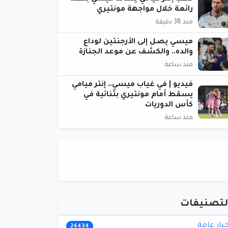
رائعة خلال مواجهة مونتيري
منذ 38 دقيقة
ميسي يصل إلى الأرجنتين لوداع
والده.. والكشف عن موعد الجنازة
منذ ساعة
فيديو | في غياب ميسي.. إنتر ميامي
يسقط أمام مونتيري بثنائية في
كأس الدوريات
منذ ساعة
لتصنيفات
خبار عامة
24434