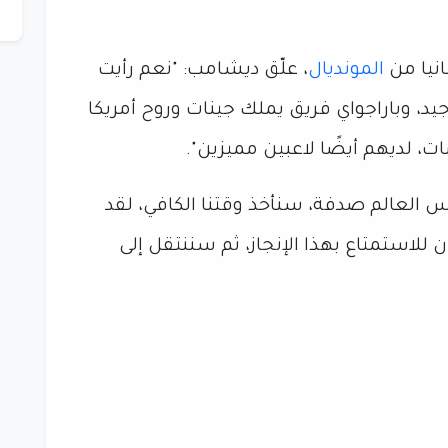
انيا من
المونديال
، علّق ديشامب: "نعم رأيت
جيد، وباراجواي فريق يملك جينات وروح أمريكا
ت، لديهم أيضًا لاعبين مميزين".
ُمكن التأهل لدور الـ16 من كأس العالم صدفة، سنأخذ وقتنا الكافي، لقد
 للاستمتاع بهذا الإنجاز، ثم سننتقل إلى