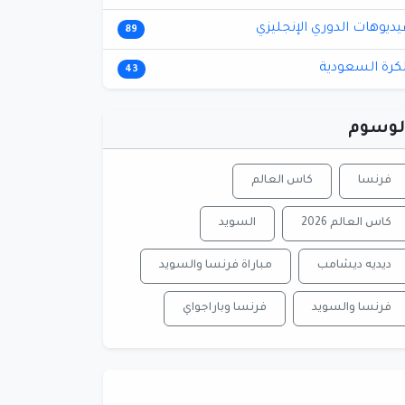
يديوهات الدوري الإنجليزي
89
لكرة السعودية
43
لوسوم
فرنسا
كاس العالم
كاس العالم 2026
السويد
ديديه ديشامب
مباراة فرنسا والسويد
فرنسا والسويد
فرنسا وباراجواي