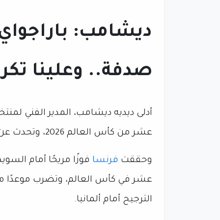
ديشامب: باراجواي ل
صدفة.. وعلينا تكرا
أدلى ديديه ديشامب، المدير الفني لمن
عشر من كأس العالم 2026، وتحدث عن المباراة المرتقبة أمام منتخب باراجواي.
وحققت
فرنسا
فوزًا مريحًا أمام السوي
عشر في كأس العالم، وتضرب موعدًا مع 
الترجيح أمام ألمانيا.