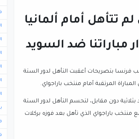
ف
م تتأهل أمام ألمانيا
ا
ا
ر مباراتنا ضد السويد
ا
ا
تخب فرنسا بتصريحات أعقبت التأهل لدور الستة
ا
ا
د بثلاثية دون مقابل، لتحسم التأهل لدور الستة
ب
منتخب باراجواي الذي تأهل بعد فوزه بركلات
ف
ف