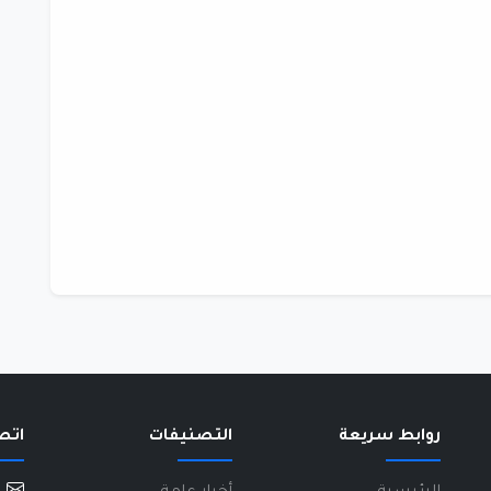
روابط سريعة
التصنيفات
اتص