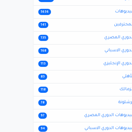
يديوهات
5636
لمحترفين
141
لدوري المصري
135
لدوري الاسباني
168
لدوري الإنجليزي
113
لأهلي
83
لزمالك
118
رشلونة
78
يديوهات الدوري المصري
97
يديوهات الدوري الاسباني
94