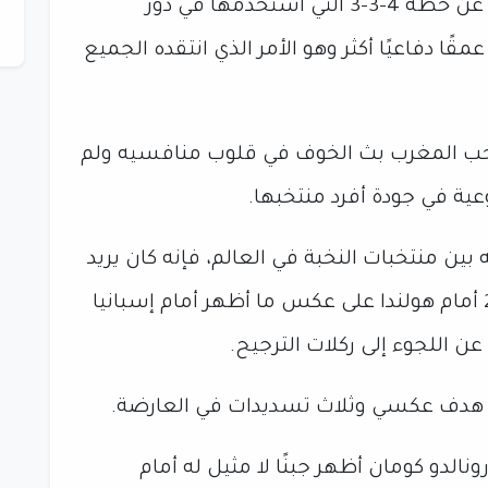
وتخلى المدرب الهولندي رونالدو كومان، عن خطة 4-3-3 التي استخدمها في دور
ختار خطة 5-2-3 ليعطي عمقًا دفاعيًا أكثر وهو الأمر الذي انتقده الجميع
خب المغرب بث الخوف في قلوب منافسيه ولم
ية في جودة أفرد منتخبها.
بين منتخبات النخبة في العالم، فإنه كان يريد
تسجيل الهدف الثاني في مونديال 2026 أمام هولندا على عكس ما أظهر أمام إسبانيا
ياء، هدف عكسي وثلاث تسديدات في العارضة.
نالدو كومان أظهر جبنًا لا مثيل له أمام