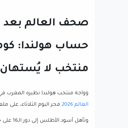
صحف العالم بعد ت
حساب هولندا: كوما
منتخب لا يُستهان 
وواجه منتخب هولندا نظيره المغرب في إطار من
العالم 2026
فجر اليوم الثلاثاء، على م
وتأهل أسو