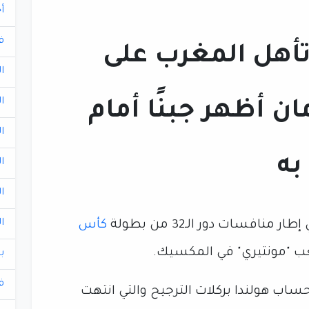
أ
ف
أهل المغرب على
ا
ا
ن أظهر جبنًا أمام
ا
به
ا
ا
ا
افسات دور الـ32 من بطولة
كأس
لعب "مونتيري" في المكسيك.
ب
ف
د الأطلس إلى دور الـ16 على حساب هولندا بركلات الترجيح والتي انتهت