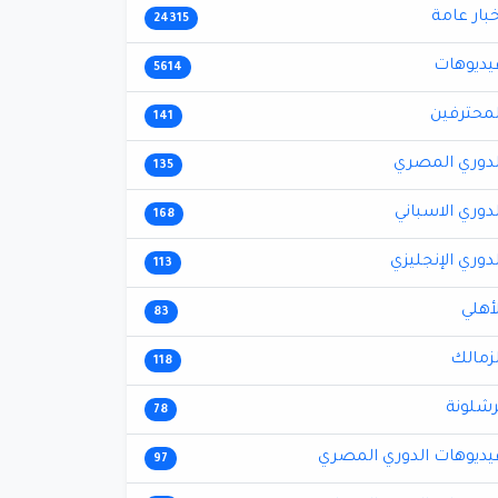
خبار عامة
24315
يديوهات
5614
لمحترفين
141
لدوري المصري
135
لدوري الاسباني
168
لدوري الإنجليزي
113
لأهلي
83
لزمالك
118
رشلونة
78
يديوهات الدوري المصري
97