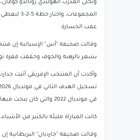
المجموعات، وا
عقب الخسارة.
وقالت صحيفة "آس" الإسبانية إن منت
يشعر بالرهبة والخوف وحققت قفزة نوع
وأكدت أن المنتخب الإفريقي أثبت جدارته 
في مونديال 2022 والتي كان يبحث فيها عن اللجوء إلى ركلات الترجيح.
كانت المباراة مليئة بالكثير من الأش
وقالت صحيفة "جارديان" البريطانية إن رو