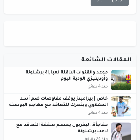
المقالات الشائعة
موعد والقنوات الناقلة لمباراة برشلونة
وأودينيزي الودية اليوم
منذ 4 دقائق
خاص | بيراميدز يوقف مفاوضات ضم أسد
الحملاوي ويتحرك للتعاقد مع مهاجم البوسنة
منذ 4 دقائق
مفاجأة.. ليفربول يحسم صفقة التعاقد مع
لاعب برشلونة
منذ 24 دقيقة