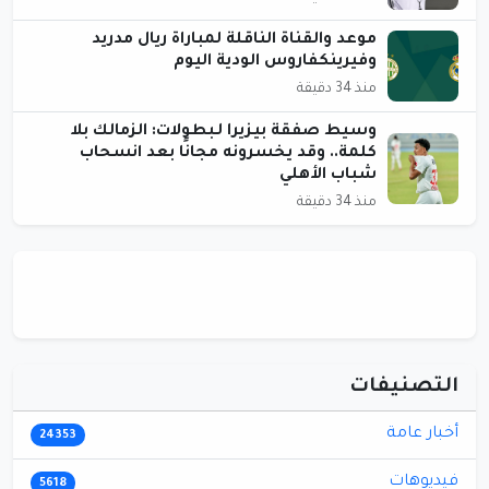
موعد والقناة الناقلة لمباراة ريال مدريد
وفيرينكفاروس الودية اليوم
منذ 34 دقيقة
وسيط صفقة بيزيرا لـبطولات: الزمالك بلا
كلمة.. وقد يخسرونه مجانًا بعد انسحاب
شباب الأهلي
منذ 34 دقيقة
التصنيفات
أخبار عامة
24353
فيديوهات
5618