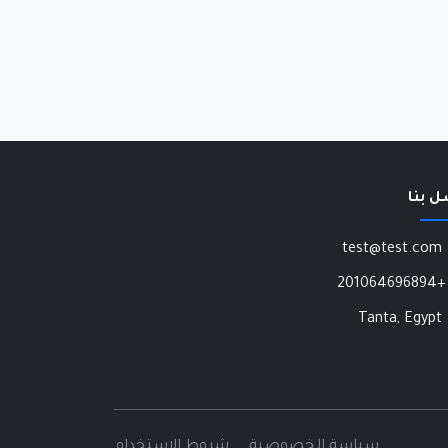
ل بنا
test@test.com
+201064696894
Tanta, Egypt
سياسة الخصوصية
شروط الاستخدام