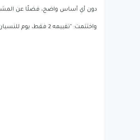
دون أي أساس واضح، فضلًا عن المشاج
واختتمت: "تقييمه 2 فقط، يوم للنسيان لحكم لم يكن على قدر المهمة التي وُكل بها".