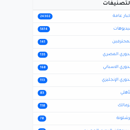
لتصنيفات
خبار عامة
24302
يديوهات
5614
لمحترفين
141
لدوري المصري
135
لدوري الاسباني
168
لدوري الإنجليزي
113
لأهلي
83
لزمالك
118
رشلونة
78