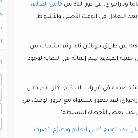
ف
راجواي، في دور الـ32 من
كأس العالم
،
ف
بعد التعادل في الوقت الأصلي والأشواط
ف
ا
وسجلت ألمانيا هدفًا قاتلًا في الدقيقة 103 عن طريق جوناثان تاه، وتم احتسابه من
قنية الفيديو، ليتم إلغائه في النهاية لوجود
ا
متخصصة في قرارات التحكيم: "كان أداء جلال
اراجواي، لقد تدهور مستواه مع مرور الوقت، في
رتكب بعض الأخطاء البسيطة".
ماني بعد توديع كأس العالم ويصرّح: تصرف