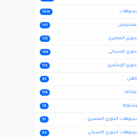
يديوهات
5626
لمحترفين
141
لدوري المصري
135
لدوري الاسباني
168
لدوري الإنجليزي
113
لأهلي
83
لزمالك
118
رشلونة
78
يديوهات الدوري المصري
97
يديوهات الدوري الاسباني
94