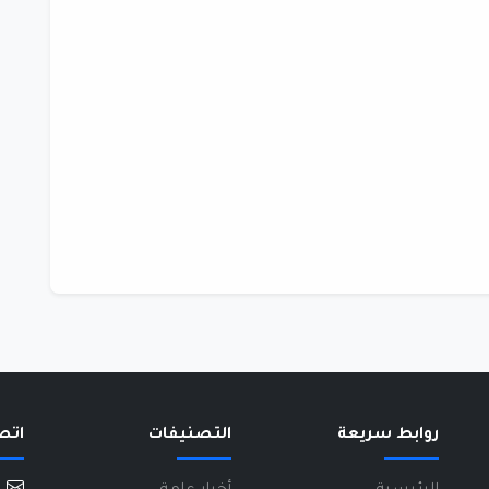
روابط سريعة
التصنيفات
اتص