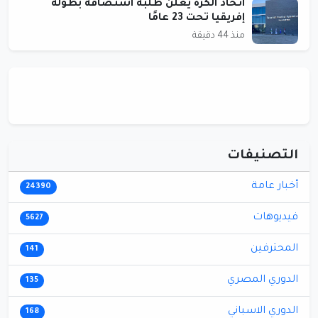
اتحاد الكرة يعلن طلبه استضافة بطولة
إفريقيا تحت 23 عامًا
منذ 44 دقيقة
التصنيفات
أخبار عامة
24390
فيديوهات
5627
المحترفين
141
الدوري المصري
135
الدوري الاسباني
168