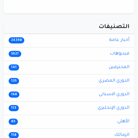
التصنيفات
أخبار عامة
24398
فيديوهات
5627
المحترفين
141
الدوري المصري
135
الدوري الاسباني
168
الدوري الإنجليزي
113
الأهلي
83
الزمالك
118