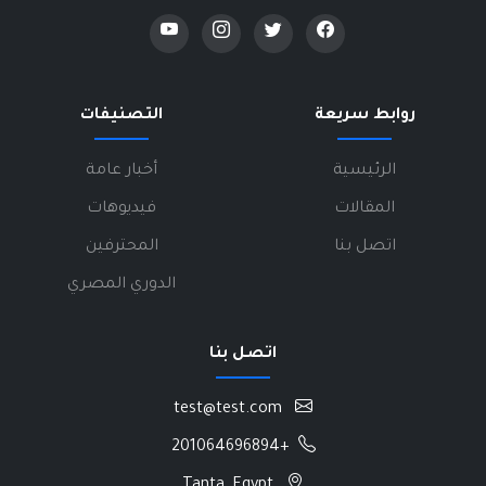
روابط سريعة
التصنيفات
الرئيسية
أخبار عامة
المقالات
فيديوهات
اتصل بنا
المحترفين
الدوري المصري
اتصل بنا
test@test.com
+201064696894
Tanta, Egypt