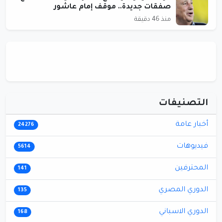
صفقات جديدة.. موقف إمام عاشور
منذ 46 دقيقة
التصنيفات
أخبار عامة
24276
فيديوهات
5614
المحترفين
141
الدوري المصري
135
الدوري الاسباني
168