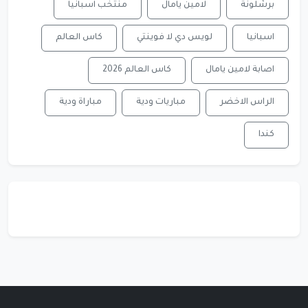
برشلونة
لامين يامال
منتخب اسبانيا
اسبانيا
لويس دي لا فوينتي
كاس العالم
اصابة لامين يامال
كاس العالم 2026
الراس الاخضر
مباريات ودية
مباراة ودية
كندا