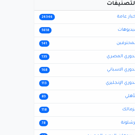
لتصنيفات
خبار عامة
24346
يديوهات
5618
لمحترفين
141
لدوري المصري
135
لدوري الاسباني
168
لدوري الإنجليزي
113
لأهلي
83
لزمالك
118
رشلونة
78