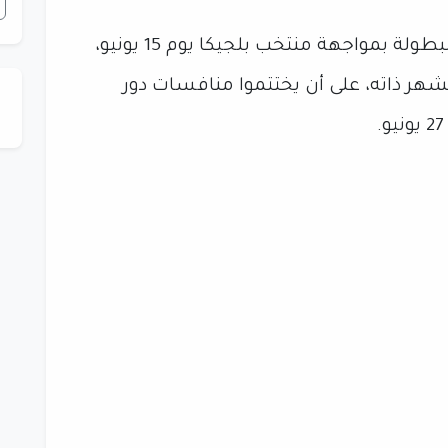
ويستهل منتخب مصر مشوارهم في البطولة بمواجهة منتخب بلجيكا يوم 15 يونيو،
نتخب نيوزيلندا يوم 22 من الشهر ذاته، على أن يختتموا منافسات دور