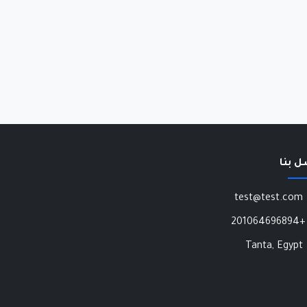
ل بنا
test@test.com
+201064696894
Tanta, Egypt