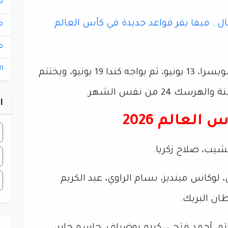
ف
ل.. فيفا يقر قواعد جديدة في كأس العالم
ف
ف
ا
ويستهل منتخب قطر مشواره أمام سويسرا، 13 يونيو، ثم يواجه كندا 19 يونيو، ويختتم
24 من نفس الشهر.
ا
لعالم 2026
يب، صلاح زكريا.
لوكاس مينديز، بسام الراوي، عبد الكريم
ان البريك.