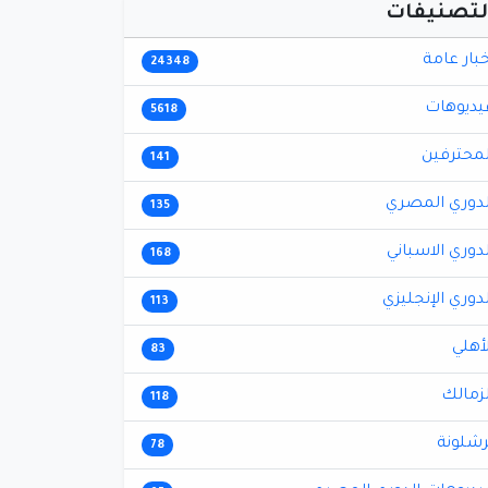
لتصنيفات
خبار عامة
24348
يديوهات
5618
لمحترفين
141
لدوري المصري
135
لدوري الاسباني
168
لدوري الإنجليزي
113
لأهلي
83
لزمالك
118
رشلونة
78