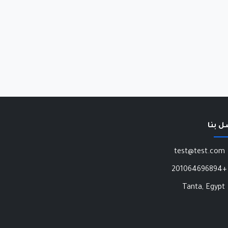
ل بنا
test@test.com
+201064696894
Tanta, Egypt