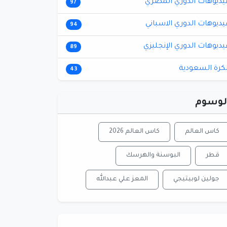
يديوهات الدوري المصري
97
يديوهات الدوري الاسباني
94
يديوهات الدوري الإنجليزي
89
لكرة السعودية
43
لوسوم
كاس العالم
كاس العالم 2026
قطر
البوسنة والهرسك
جولين لوبيتيجي
المعز علي عبدالله