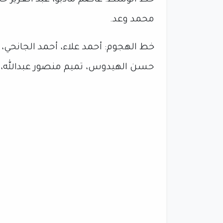
خط الوسط: عاصم مادبو، عبد العزيز حا
محمد وعد.
خط الهجوم: أحمد علاء، أحمد الجانحي،
حسن الهيدوس، تميم منصور عبدالله، ي