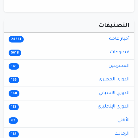
التصنيفات
أخبار عامة
24361
فيديوهات
5618
المحترفين
141
الدوري المصري
135
الدوري الاسباني
168
الدوري الإنجليزي
113
الأهلي
83
الزمالك
118