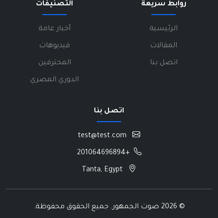
روابط سريعة
التصنيفات
الرئيسية
أخبار عامة
المقالات
فيديوهات
اتصل بنا
المحترفين
الدوري المصري
اتصل بنا
test@test.com
+201064696894
Tanta, Egypt
©
2026 صوت الجمهور. جميع الحقوق محفوظة.