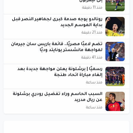
إلى ليفربول
منذ 11 دقيقة
رونالدو يوجه صدمة كبرى لجماهير النصر قبل
بداية الموسم الجديد
منذ 21 دقيقة
تضم لاعبًا مصريًا.. قائمة باريس سان جيرمان
لمواجهة مانشستر يونايتد وديًا
منذ 41 دقيقة
رسميًا | برشلونة يعلن مواجهة جديدة بعد
إلغاء مباراة اتحاد طنجة
منذ ساعة
السبب الحاسم وراء تفضيل رودري برشلونة
عن ريال مدريد
منذ ساعة