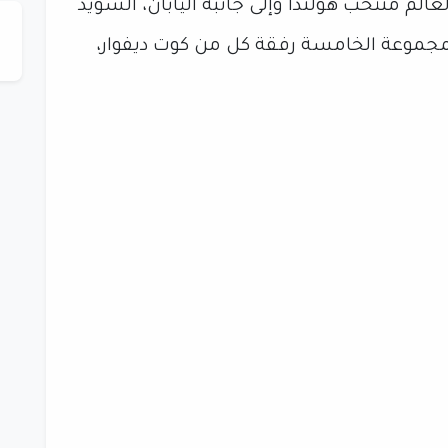
 منتخب هولندا وإلى جانبه اليابان، السويد
لمجموعة الخامسة رفقة كل من كوت ديفوار،