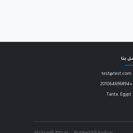
ل بنا
test@test.com
+201064696894
Tanta, Egypt
سياسة الخصوصية
شروط الاستخدام