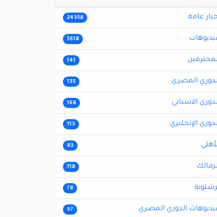
خبار عامة
24358
يديوهات
5618
لمحترفين
141
لدوري المصري
135
لدوري الاسباني
168
لدوري الإنجليزي
113
لأهلي
83
لزمالك
118
رشلونة
78
يديوهات الدوري المصري
97