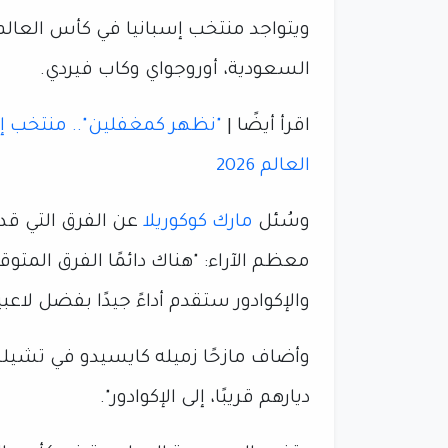
ويتواجد منتخب إسبانيا في كأس العالم
السعودية، أوروجواي وكاب فيردي.
اقرأ أيضًا |
"نظهر كمغفلين".. منتخب إ
العالم 2026
وسُئل
مارك كوكوريلا
عن الفرق التي قد 
معظم الآراء: "هناك دائمًا الفرق المتوق
والإكوادور ستقدم أداءً جيدًا بفضل ل
وأضاف مازحًا زميله كايسيدو في تشيلسي،
ديارهم قريبًا، إلى الإكوادور".