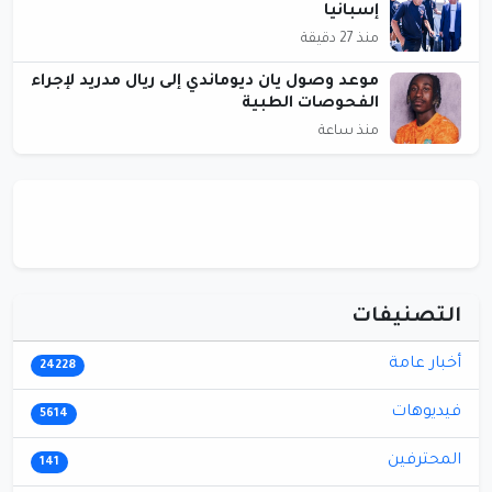
إسبانيا
منذ 27 دقيقة
موعد وصول يان ديوماندي إلى ريال مدريد لإجراء
الفحوصات الطبية
منذ ساعة
التصنيفات
أخبار عامة
24228
فيديوهات
5614
المحترفين
141