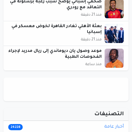
صحفي إسباني يوضح سبب رغبة برشلونة في
التعاقد مع رودري
منذ 21 دقيقة
بعثة الأهلي تغادر القاهرة لخوض معسكر في
إسبانيا
منذ 21 دقيقة
موعد وصول يان ديوماندي إلى ريال مدريد لإجراء
الفحوصات الطبية
منذ ساعة
التصنيفات
أخبار عامة
24228