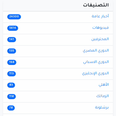
التصنيفات
أخبار عامة
24300
فيديوهات
5614
المحترفين
141
الدوري المصري
135
الدوري الاسباني
168
الدوري الإنجليزي
113
الأهلي
83
الزمالك
118
برشلونة
78