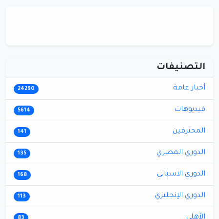
التصنيفات
أخبار عامة
24290
فيديوهات
5614
المحترفين
141
الدوري المصري
135
الدوري الاسباني
168
الدوري الإنجليزي
113
الأهلي
83