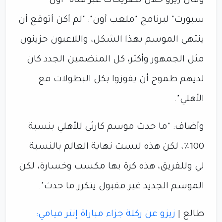
وقال زيزو خلال تصريحات عبر قناة "أون
سبورت" لبرنامج "ملعب أون": "لم أكن أتوقع أن
ينتهي الموسم بهذا الشكل، واللاعبون حزينون
مثل الجمهور وأكثر، كل المنضمين الجدد كان
لديهم طموح أن يفوزوا بكل البطولات مع
الأهلي".
وأضاف: "ما حدث موسم كارثي للأهلي بنسبة
100٪، لكن هذه ليست نهاية العالم بالنسبة
لي وللفريق، هذه كرة بها مكسب وخسارة، لكن
الموسم الجديد غير مقبول يتكرر ما حدث".
طالع |
زيزو عن ركلة جزاء مباراة إنتر ميامي: