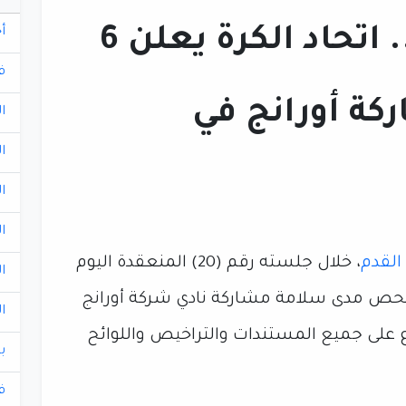
يصل إلى الشطب.. اتحاد الكرة يعلن 6
أ
ف
كة أورانج في
ا
ا
ا
ا
القدم
، خلال جلسته رقم (20) المنعقدة اليوم
ا
ارات الخاصة بفحص مدى سلامة مشاركة نادي شركة أورانج
ا
ع على جميع المستندات والتراخيص واللوائح
ب
ف