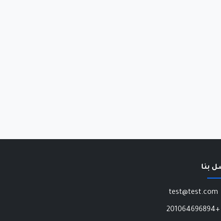
ل بنا
test@test.com
+201064696894