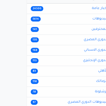
خبار عامة
24300
يديوهات
5614
لمحترفين
141
لدوري المصري
135
لدوري الاسباني
168
لدوري الإنجليزي
113
لأهلي
83
لزمالك
118
رشلونة
78
يديوهات الدوري المصري
97