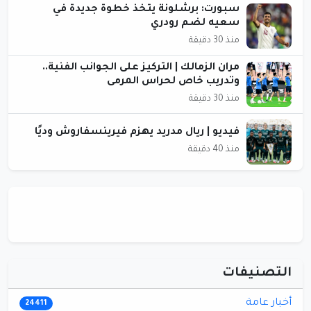
سبورت: برشلونة يتخذ خطوة جديدة في
سعيه لضم رودري
منذ 30 دقيقة
مران الزمالك | التركيز على الجوانب الفنية..
وتدريب خاص لحراس المرمى
منذ 30 دقيقة
فيديو | ريال مدريد يهزم فيرينسفاروش وديًا
منذ 40 دقيقة
التصنيفات
أخبار عامة
24411