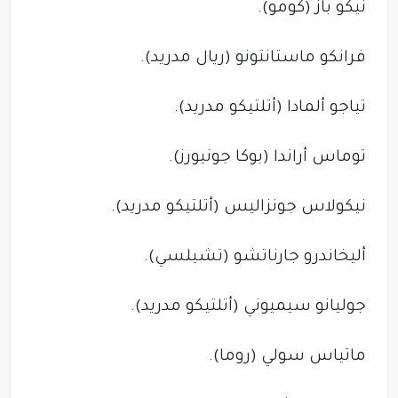
نيكو باز (كومو).
فرانكو ماستانتونو (ريال مدريد).
تياجو ألمادا (أتلتيكو مدريد).
توماس أراندا (بوكا جونيورز).
نيكولاس جونزاليس (أتلتيكو مدريد).
أليخاندرو جارناتشو (تشيلسي).
جوليانو سيميوني (أتلتيكو مدريد).
ماتياس سولي (روما).